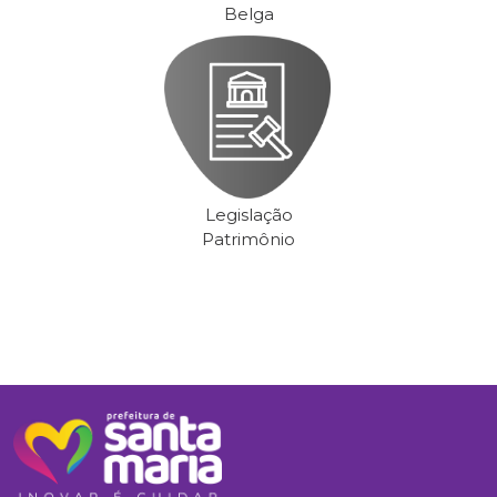
Belga
Legislação
Patrimônio
Anterior
Próx