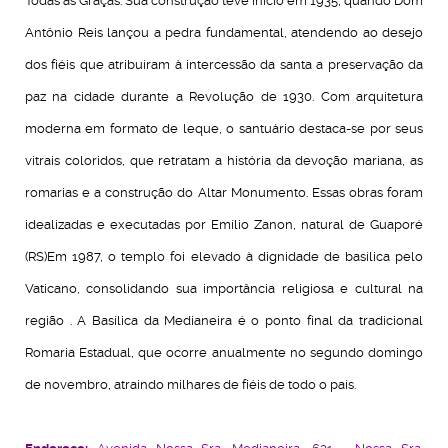
Todas as Graças.
Sua construção teve início em 1935, quando Dom
Antônio Reis lançou a pedra fundamental, atendendo ao desejo
dos fiéis que atribuíram à intercessão da santa a preservação da
paz na cidade durante a Revolução de 1930.
Com arquitetura
moderna em formato de leque, o santuário destaca-se por seus
vitrais coloridos, que retratam a história da devoção mariana, as
romarias e a construção do Altar Monumento.
Essas obras foram
idealizadas e executadas por Emílio Zanon, natural de Guaporé
(RS)
Em 1987, o templo foi elevado à dignidade de basílica pelo
Vaticano, consolidando sua importância religiosa e cultural na
região
.
A Basílica da Medianeira é o ponto final da tradicional
Romaria Estadual, que ocorre anualmente no segundo domingo
de novembro, atraindo milhares de fiéis de todo o país.